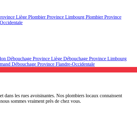
Province Liège
Plombier Province Limbourg
Plombier Province
Occidentale
llon
Débouchage Province Liège
Débouchage Province Limbourg
lamand
Débouchage Province Flandre-Occidentale
t dans les rues avoisinantes. Nos plombiers locaux connaissent
car nous sommes vraiment près de chez vous.