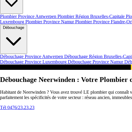
Plombier Province Antwerpen
Plombier Région Bruxelles-Capitale
Plo
Luxembourg
Plombier Province Namur
Plombier Province Flandre-Or
Débouchage
Débouchage Province Antwerpen
Débouchage Région Bruxelles-Capi
Débouchage Province Luxembourg
Débouchage Province Namur
Déb
Intervention 24/7 en Belgique Urgence Neerwinden
Débouchage Neerwinden : Votre Plombier d
Habitant de Neerwinden ? Vous avez trouvé LE plombier qui connaît vot
parfaitement les spécificités de votre secteur : réseau ancien, immeubl
Tél 0476/23.23.23