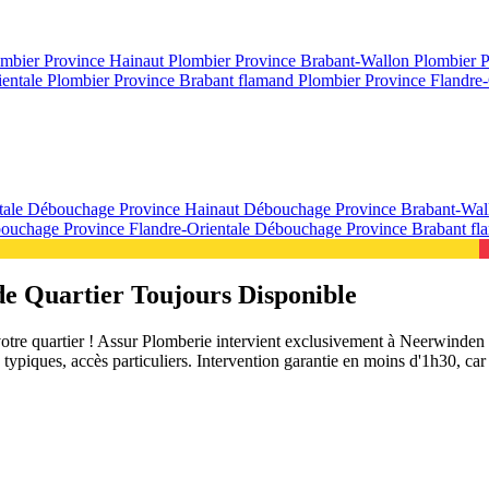
mbier Province Hainaut
Plombier Province Brabant-Wallon
Plombier 
ientale
Plombier Province Brabant flamand
Plombier Province Flandre-
tale
Débouchage Province Hainaut
Débouchage Province Brabant-Wa
ouchage Province Flandre-Orientale
Débouchage Province Brabant f
e Quartier Toujours Disponible
re quartier ! Assur Plomberie intervient exclusivement à Neerwinden e
es typiques, accès particuliers. Intervention garantie en moins d'1h30, 