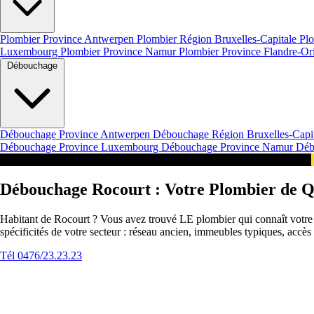
Plombier Province Antwerpen
Plombier Région Bruxelles-Capitale
Plo
Luxembourg
Plombier Province Namur
Plombier Province Flandre-Or
Débouchage
Débouchage Province Antwerpen
Débouchage Région Bruxelles-Capi
Débouchage Province Luxembourg
Débouchage Province Namur
Déb
Intervention 24/7 en Belgique Urgence Rocourt
Débouchage Rocourt : Votre Plombier de Q
Habitant de Rocourt ? Vous avez trouvé LE plombier qui connaît votre q
spécificités de votre secteur : réseau ancien, immeubles typiques, accè
Tél 0476/23.23.23