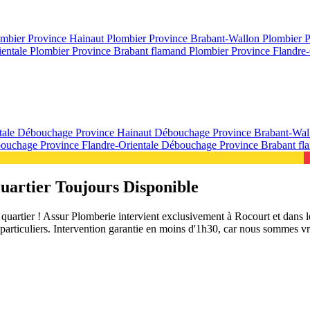
mbier Province Hainaut
Plombier Province Brabant-Wallon
Plombier 
ientale
Plombier Province Brabant flamand
Plombier Province Flandre-
tale
Débouchage Province Hainaut
Débouchage Province Brabant-Wa
ouchage Province Flandre-Orientale
Débouchage Province Brabant f
uartier Toujours Disponible
uartier ! Assur Plomberie intervient exclusivement à Rocourt et dans l
s particuliers. Intervention garantie en moins d'1h30, car nous sommes v