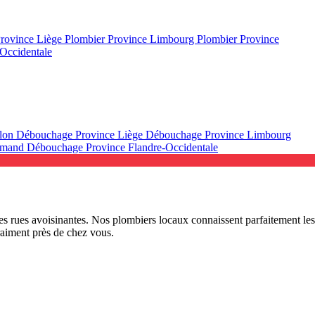
Province Liège
Plombier Province Limbourg
Plombier Province
Occidentale
llon
Débouchage Province Liège
Débouchage Province Limbourg
lamand
Débouchage Province Flandre-Occidentale
es rues avoisinantes. Nos plombiers locaux connaissent parfaitement les
raiment près de chez vous.