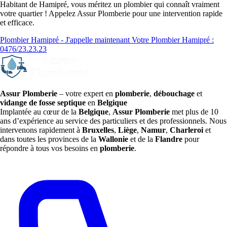
Habitant de Hamipré, vous méritez un plombier qui connaît vraiment
votre quartier ! Appelez Assur Plomberie pour une intervention rapide
et efficace.
Plombier Hamipré - J'appelle maintenant
Votre Plombier Hamipré :
0476/23.23.23
Assur Plomberie
– votre expert en
plomberie
,
débouchage
et
vidange de fosse septique
en
Belgique
Implantée au cœur de la
Belgique
,
Assur Plomberie
met plus de 10
ans d’expérience au service des particuliers et des professionnels. Nous
intervenons rapidement à
Bruxelles
,
Liège
,
Namur
,
Charleroi
et
dans toutes les provinces de la
Wallonie
et de la
Flandre
pour
répondre à tous vos besoins en
plomberie
.