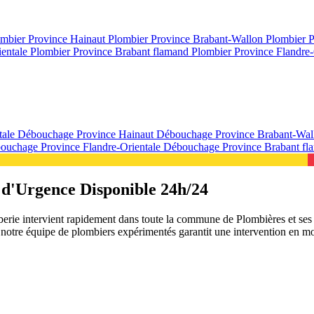
mbier Province Hainaut
Plombier Province Brabant-Wallon
Plombier 
ientale
Plombier Province Brabant flamand
Plombier Province Flandre-
tale
Débouchage Province Hainaut
Débouchage Province Brabant-Wa
ouchage Province Flandre-Orientale
Débouchage Province Brabant f
 d'Urgence Disponible 24h/24
mberie intervient rapidement dans toute la commune de Plombières et s
otre équipe de plombiers expérimentés garantit une intervention en moi