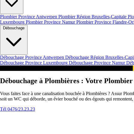
Plombier Province Antwerpen
Plombier Région Bruxelles-Capitale
Plo
Luxembourg
Plombier Province Namur
Plombier Province Flandre-Or
Débouchage
Débouchage Province Antwerpen
Débouchage Région Bruxelles-Capi
Débouchage Province Luxembourg
Débouchage Province Namur
Déb
Intervention 24/7 en Belgique Appeler pour une Urgence
Débouchage à Plombières : Votre Plombier
Vous faites face à une canalisation bouchée à Plombières ? Assur Plo
soit un WC qui déborde, un évier bouché ou des égouts qui remontent, n
Tél 0476/23.23.23