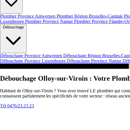
Plombier Province Antwerpen
Plombier Région Bruxelles-Capitale
Plo
Luxembourg
Plombier Province Namur
Plombier Province Flandre-Or
Débouchage
Débouchage Province Antwerpen
Débouchage Région Bruxelles-Capi
Débouchage Province Luxembourg
Débouchage Province Namur
Déb
Intervention 24/7 en Belgique Urgence Olloy-sur-Viroin
Débouchage Olloy-sur-Viroin : Votre Plomb
Habitant de Olloy-sur-Viroin ? Vous avez trouvé LE plombier qui connaî
connaissent parfaitement les spécificités de votre secteur : réseau anc
Tél 0476/23.23.23