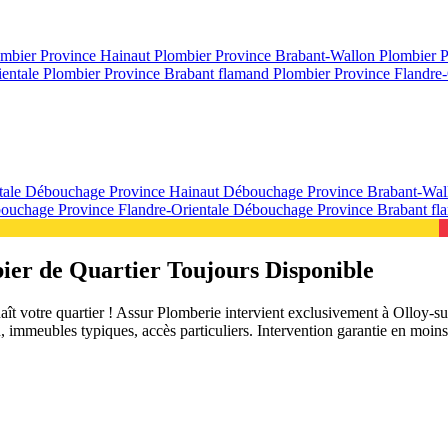
mbier Province Hainaut
Plombier Province Brabant-Wallon
Plombier 
ientale
Plombier Province Brabant flamand
Plombier Province Flandre-
tale
Débouchage Province Hainaut
Débouchage Province Brabant-Wa
ouchage Province Flandre-Orientale
Débouchage Province Brabant f
ier de Quartier Toujours Disponible
t votre quartier ! Assur Plomberie intervient exclusivement à Olloy-su
ien, immeubles typiques, accès particuliers. Intervention garantie en mo