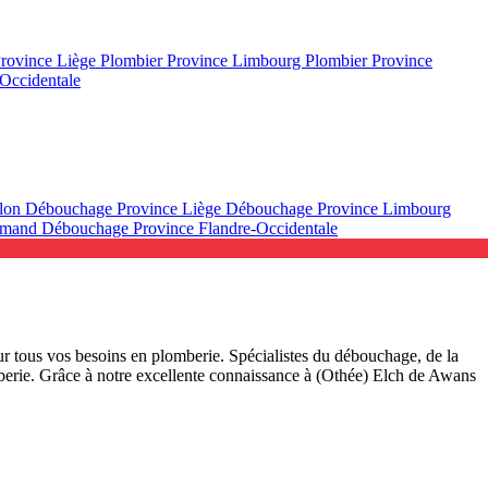
Province Liège
Plombier Province Limbourg
Plombier Province
Occidentale
llon
Débouchage Province Liège
Débouchage Province Limbourg
lamand
Débouchage Province Flandre-Occidentale
r tous vos besoins en plomberie. Spécialistes du débouchage, de la
omberie. Grâce à notre excellente connaissance à (Othée) Elch de Awans