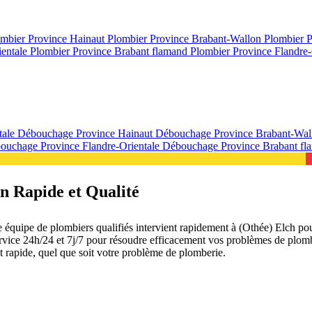
mbier Province Hainaut
Plombier Province Brabant-Wallon
Plombier 
ientale
Plombier Province Brabant flamand
Plombier Province Flandre-
tale
Débouchage Province Hainaut
Débouchage Province Brabant-Wa
ouchage Province Flandre-Orientale
Débouchage Province Brabant f
n Rapide et Qualité
équipe de plombiers qualifiés intervient rapidement à (Othée) Elch pou
e service 24h/24 et 7j/7 pour résoudre efficacement vos problèmes de pl
et rapide, quel que soit votre problème de plomberie.