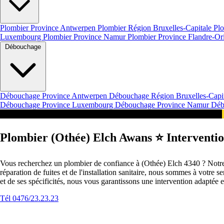
Plombier Province Antwerpen
Plombier Région Bruxelles-Capitale
Plo
Luxembourg
Plombier Province Namur
Plombier Province Flandre-Or
Débouchage
Débouchage Province Antwerpen
Débouchage Région Bruxelles-Capi
Débouchage Province Luxembourg
Débouchage Province Namur
Déb
Intervention 24/7 en Belgique Nos Services à (Othée) Elch
Plombier (Othée) Elch Awans ⭐️ Interventio
Vous recherchez un plombier de confiance à (Othée) Elch 4340 ? Notre 
réparation de fuites et de l'installation sanitaire, nous sommes à votr
et de ses spécificités, nous vous garantissons une intervention adaptée 
Tél 0476/23.23.23