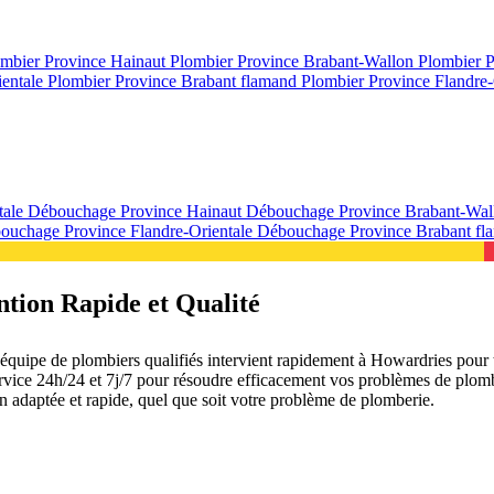
mbier Province Hainaut
Plombier Province Brabant-Wallon
Plombier 
ientale
Plombier Province Brabant flamand
Plombier Province Flandre-
tale
Débouchage Province Hainaut
Débouchage Province Brabant-Wa
ouchage Province Flandre-Orientale
Débouchage Province Brabant f
tion Rapide et Qualité
uipe de plombiers qualifiés intervient rapidement à Howardries pour t
e service 24h/24 et 7j/7 pour résoudre efficacement vos problèmes de pl
on adaptée et rapide, quel que soit votre problème de plomberie.