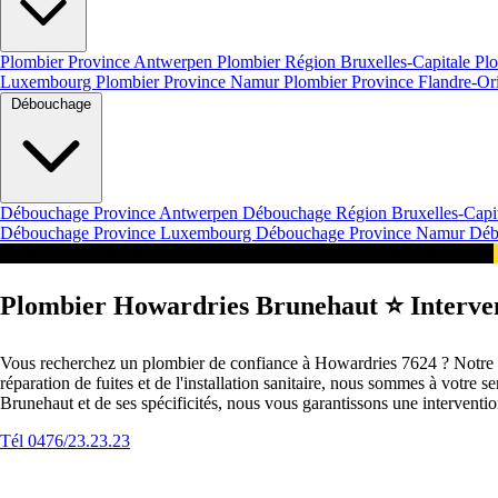
Plombier Province Antwerpen
Plombier Région Bruxelles-Capitale
Plo
Luxembourg
Plombier Province Namur
Plombier Province Flandre-Or
Débouchage
Débouchage Province Antwerpen
Débouchage Région Bruxelles-Capi
Débouchage Province Luxembourg
Débouchage Province Namur
Déb
Intervention 24/7 en Belgique Nos Services à Howardries
Plombier Howardries Brunehaut ⭐️ Interven
Vous recherchez un plombier de confiance à Howardries 7624 ? Notre éq
réparation de fuites et de l'installation sanitaire, nous sommes à votr
Brunehaut et de ses spécificités, nous vous garantissons une interventi
Tél 0476/23.23.23