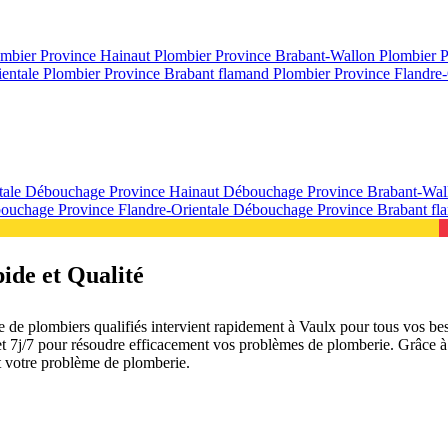
mbier Province Hainaut
Plombier Province Brabant-Wallon
Plombier 
ientale
Plombier Province Brabant flamand
Plombier Province Flandre-
tale
Débouchage Province Hainaut
Débouchage Province Brabant-Wa
ouchage Province Flandre-Orientale
Débouchage Province Brabant f
ide et Qualité
de plombiers qualifiés intervient rapidement à Vaulx pour tous vos bes
4 et 7j/7 pour résoudre efficacement vos problèmes de plomberie. Grâce à
it votre problème de plomberie.