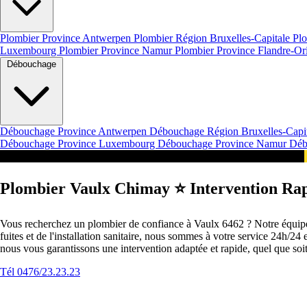
Plombier Province Antwerpen
Plombier Région Bruxelles-Capitale
Plo
Luxembourg
Plombier Province Namur
Plombier Province Flandre-Or
Débouchage
Débouchage Province Antwerpen
Débouchage Région Bruxelles-Capi
Débouchage Province Luxembourg
Débouchage Province Namur
Déb
Intervention 24/7 en Belgique Nos Services à Vaulx
Plombier Vaulx Chimay ⭐️ Intervention Rap
Vous recherchez un plombier de confiance à Vaulx 6462 ? Notre équipe 
fuites et de l'installation sanitaire, nous sommes à votre service 24h/2
nous vous garantissons une intervention adaptée et rapide, quel que so
Tél 0476/23.23.23