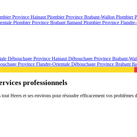
mbier Province Hainaut
Plombier Province Brabant-Wallon
Plombier 
ientale
Plombier Province Brabant flamand
Plombier Province Flandre-
tale
Débouchage Province Hainaut
Débouchage Province Brabant-Wa
ouchage Province Flandre-Orientale
Débouchage Province Brabant f
rvices professionnels
 tout Heers et ses environs pour résoudre efficacement vos problèmes 