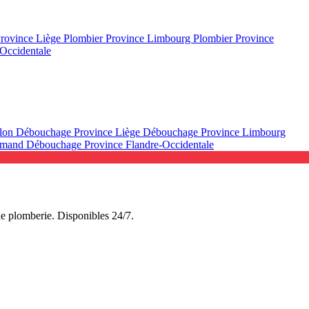
Province Liège
Plombier Province Limbourg
Plombier Province
Occidentale
llon
Débouchage Province Liège
Débouchage Province Limbourg
lamand
Débouchage Province Flandre-Occidentale
de plomberie. Disponibles 24/7.