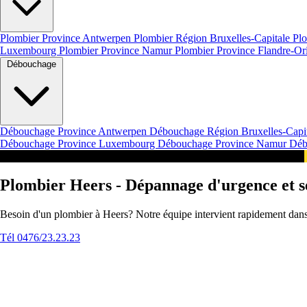
Plombier Province Antwerpen
Plombier Région Bruxelles-Capitale
Plo
Luxembourg
Plombier Province Namur
Plombier Province Flandre-Or
Débouchage
Débouchage Province Antwerpen
Débouchage Région Bruxelles-Capi
Débouchage Province Luxembourg
Débouchage Province Namur
Déb
Intervention 24/7 en Belgique Nos Services à Heers
Plombier Heers - Dépannage d'urgence et se
Besoin d'un plombier à Heers? Notre équipe intervient rapidement dans
Tél 0476/23.23.23