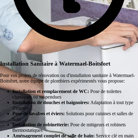
Installation Sanitaire à Watermael-Boitsfort
Pour vos projets de rénovation ou d'installation sanitaire à Watermael-
Boitsfort, notre équipe de plombiers expérimentés vous propose:
Installation et remplacement de WC:
Pose de toilettes
classiques ou suspendues
Installation de douches et baignoires:
Adaptation à tout type
d'espace
Pose de lavabos et éviers:
Solutions pour cuisines et salles de
bain
Installation de robinetterie:
Pose de mitigeurs et robinets
thermostatiques
Aménagement complet de salle de bain:
Service clé en main