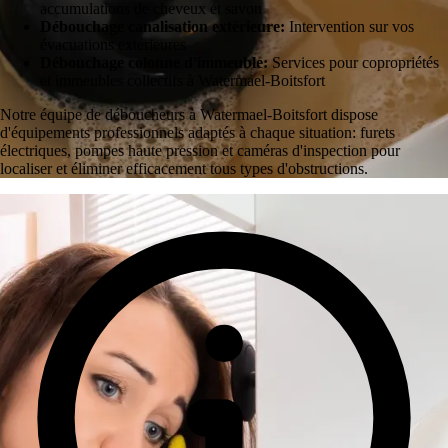
accumulations de cheveux et savon
Débouchage canalisation extérieure:
Intervention sur vos
évacuations extérieures
Débouchage colonne d'immeuble:
Services pour copropriétés
et immeubles collectifs à Watermael-Boitsfort
Notre équipe de déboucheurs à Watermael-Boitsfort dispose
d'équipements professionnels adaptés à chaque situation: furets
électriques, pompes haute pression et caméras d'inspection pour
localiser et éliminer efficacement tous types d'obstructions.