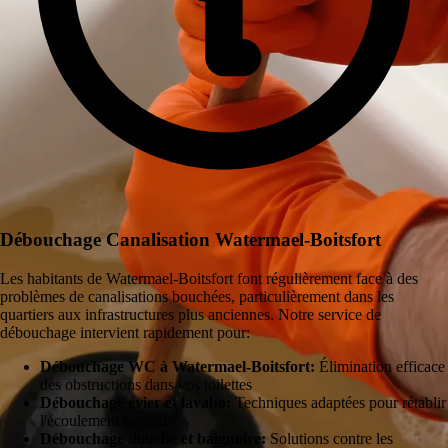
Débouchage Canalisation Watermael-Boitsfort
Les habitants de Watermael-Boitsfort font régulièrement face à des
problèmes de canalisations bouchées, particulièrement dans les
quartiers aux infrastructures plus anciennes. Notre service de
débouchage intervient rapidement pour:
Débouchage WC à Watermael-Boitsfort:
Élimination efficace
des obstructions dans vos toilettes
Débouchage évier et lavabo:
Techniques adaptées pour rétablir
l'écoulement normal
Débouchage douche et baignoire:
Solutions contre les