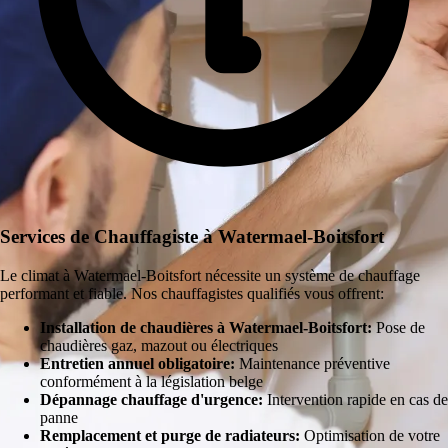
Services de Chauffagiste à Watermael-Boitsfort
Le climat à Watermael-Boitsfort nécessite un système de chauffage
performant et fiable. Nos chauffagistes qualifiés vous offrent:
Installation de chaudières à Watermael-Boitsfort:
Pose de
chaudières gaz, mazout ou électriques
Entretien annuel obligatoire:
Maintenance préventive
conformément à la législation belge
Dépannage chauffage d'urgence:
Intervention rapide en cas de
panne
Remplacement et purge de radiateurs:
Optimisation de votre