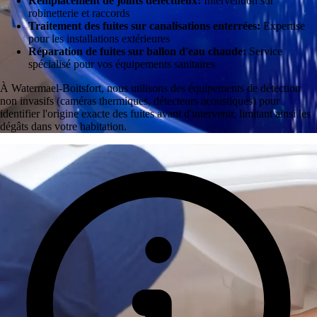
Remplacement de joints défectueux:
Intervention sur
robinetterie et raccords
Traitement des fuites sur canalisations enterrées:
Expertise
pour les installations extérieures
Réparation de fuites sur ballon d'eau chaude:
Service
spécialisé pour vos équipements sanitaires
À Watermael-Boitsfort, nous utilisons des équipements de détection
non invasifs (caméras thermiques, détecteurs acoustiques) pour
identifier l'origine exacte des fuites avant d'intervenir, limitant ainsi les
dégâts dans votre habitation.