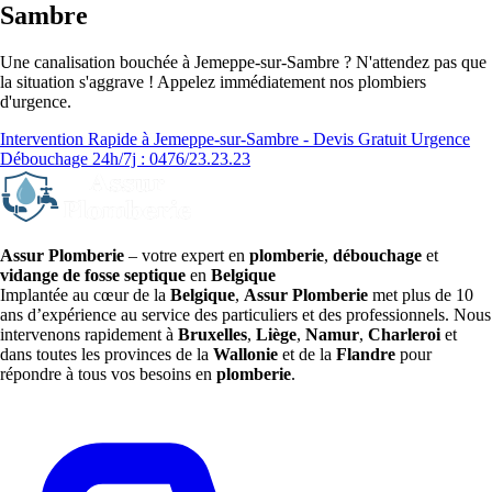
Sambre
Une canalisation bouchée à Jemeppe-sur-Sambre ? N'attendez pas que
la situation s'aggrave ! Appelez immédiatement nos plombiers
d'urgence.
Intervention Rapide à Jemeppe-sur-Sambre - Devis Gratuit
Urgence
Débouchage 24h/7j : 0476/23.23.23
Assur Plomberie
– votre expert en
plomberie
,
débouchage
et
vidange de fosse septique
en
Belgique
Implantée au cœur de la
Belgique
,
Assur Plomberie
met plus de 10
ans d’expérience au service des particuliers et des professionnels. Nous
intervenons rapidement à
Bruxelles
,
Liège
,
Namur
,
Charleroi
et
dans toutes les provinces de la
Wallonie
et de la
Flandre
pour
répondre à tous vos besoins en
plomberie
.