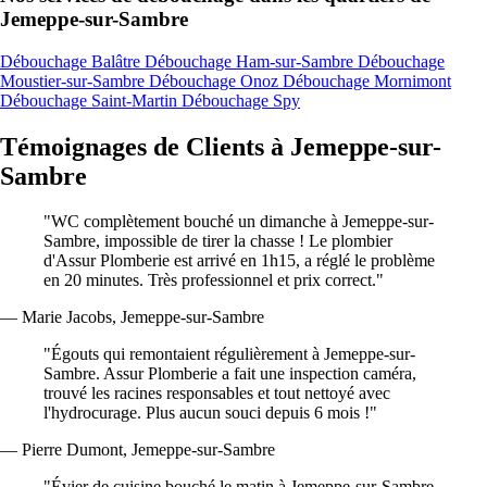
Jemeppe-sur-Sambre
Débouchage Balâtre
Débouchage Ham-sur-Sambre
Débouchage
Moustier-sur-Sambre
Débouchage Onoz
Débouchage Mornimont
Débouchage Saint-Martin
Débouchage Spy
Témoignages de Clients à Jemeppe-sur-
Sambre
"WC complètement bouché un dimanche à Jemeppe-sur-
Sambre, impossible de tirer la chasse ! Le plombier
d'Assur Plomberie est arrivé en 1h15, a réglé le problème
en 20 minutes. Très professionnel et prix correct."
— Marie Jacobs, Jemeppe-sur-Sambre
"Égouts qui remontaient régulièrement à Jemeppe-sur-
Sambre. Assur Plomberie a fait une inspection caméra,
trouvé les racines responsables et tout nettoyé avec
l'hydrocurage. Plus aucun souci depuis 6 mois !"
— Pierre Dumont, Jemeppe-sur-Sambre
"Évier de cuisine bouché le matin à Jemeppe-sur-Sambre,